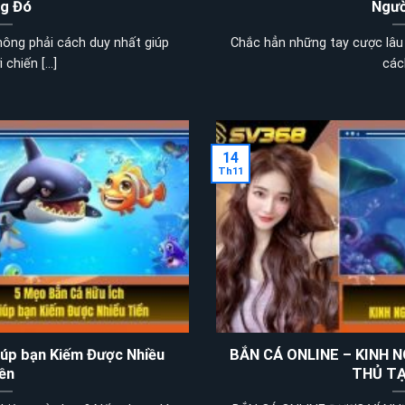
g Đó
Ngườ
hông phải cách duy nhất giúp
Chắc hẳn những tay cược lâu 
chiến [...]
cách
14
Th11
iúp bạn Kiếm Được Nhiều
BẮN CÁ ONLINE – KINH 
ền
THỦ TẠ