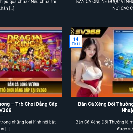
hiệu quả chưa? Nếu chưa thì
BẮN CÁ ONLINE ĐƯỢC VÍ NH
ân [...]
NƠI CÁC CA
14
Th11
ương – Trò Chơi Đẳng Cấp
Bắn Cá Xèng Đổi Thưởng 
SV368
Nhuậ
trong những loại hình nổi bật
Bắn Cá Xèng Đổi Thưởng là 
i [...]
được sự 