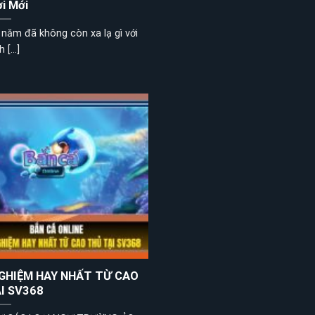
i Mới
năm đã không còn xa lạ gì với
 [...]
NGHIỆM HAY NHẤT TỪ CAO
I SV368