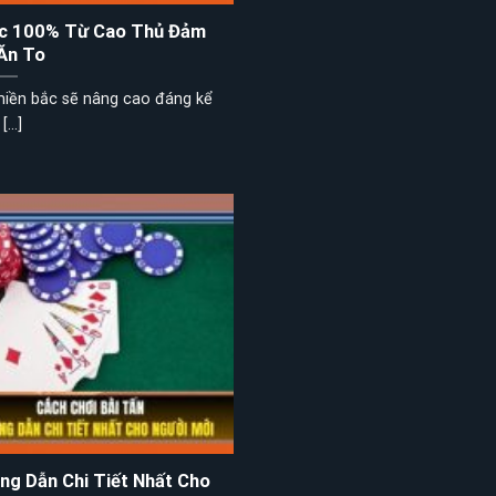
ác 100% Từ Cao Thủ Đảm
Ăn To
 miền bắc sẽ nâng cao đáng kể
[...]
ng Dẫn Chi Tiết Nhất Cho