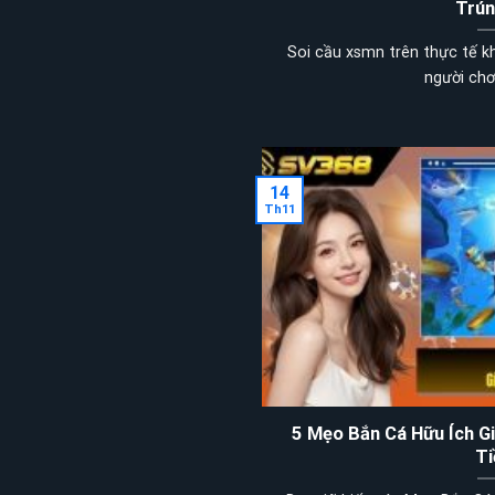
Trún
Soi cầu xsmn trên thực tế k
người chơi 
14
Th11
5 Mẹo Bắn Cá Hữu Ích G
Ti