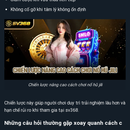
Không cố gỡ khi tâm lý không ổn định
Chiến lược nâng cao cách chơi nổ hũ jili
Chiến lược này giúp người chơi duy trì trải nghiệm lâu hơn và
hạn chế rủi ro khi tham gia tại sv368.
Những câu hỏi thường gặp xoay quanh cách c