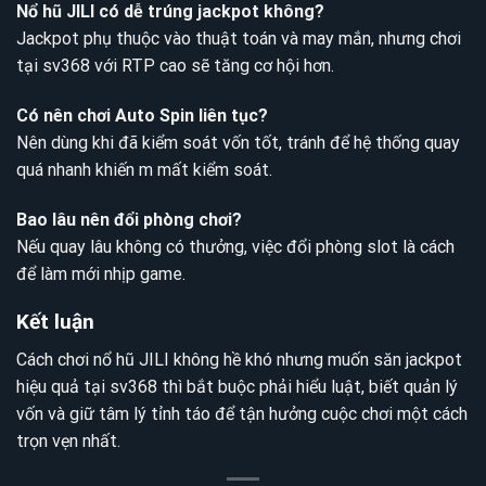
Nổ hũ JILI có dễ trúng jackpot không?
Jackpot phụ thuộc vào thuật toán và may mắn, nhưng chơi
tại sv368 với RTP cao sẽ tăng cơ hội hơn.
Có nên chơi Auto Spin liên tục?
Nên dùng khi đã kiểm soát vốn tốt, tránh để hệ thống quay
quá nhanh khiến m mất kiểm soát.
Bao lâu nên đổi phòng chơi?
Nếu quay lâu không có thưởng, việc đổi phòng slot là cách
để làm mới nhịp game.
Kết luận
Cách chơi nổ hũ JILI không hề khó nhưng muốn săn jackpot
hiệu quả tại sv368 thì bắt buộc phải hiểu luật, biết quản lý
vốn và giữ tâm lý tỉnh táo để tận hưởng cuộc chơi một cách
trọn vẹn nhất.