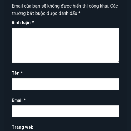
Email của bạn sẽ không được hiển thị công khai.
Các
trường bắt buộc được đánh dấu
*
Bình luận
*
Tên
*
Email
*
Trang web