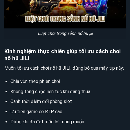
Luật chơi trong sảnh nổ hũ jili
Kinh nghiệm thực chiến giúp tối ưu cách chơi
nổ hũ JILI
Muốn tối ưu cách chơi nổ hũ JILI, đừng bỏ qua mấy tip này:
Chia vốn theo phiên chơi
Không tăng cược liên tục khi đang thua
Canh thời điểm đổi phòng slot
Ưu tiên game có RTP cao
Dừng khi đã đạt mốc lời mong muốn