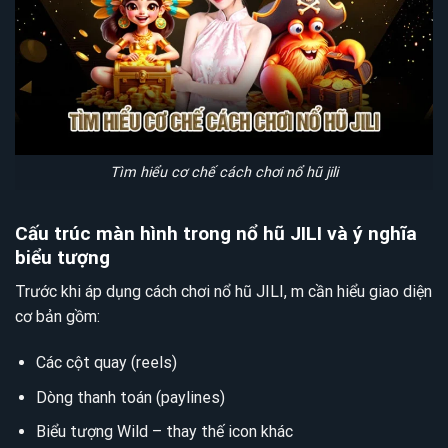
Tìm hiểu cơ chế cách chơi nổ hũ jili
Cấu trúc màn hình trong nổ hũ JILI và ý nghĩa
biểu tượng
Trước khi áp dụng cách chơi nổ hũ JILI, m cần hiểu giao diện
cơ bản gồm:
Các cột quay (reels)
Dòng thanh toán (paylines)
Biểu tượng Wild – thay thế icon khác