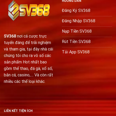
HƯỚNG DẪN
Đăng Ký SV368
Đăng Nhập SV368
Nạp Tiền SV368
SV368
nơi cá cược trực
Rút Tiền SV368
tuyến đáng để trãi nghiệm
và tham gia, tại đây nhà cái
Tải App SV368
chúng tôi cho ra vô số các
sản phẩm Hot nhất bao
gồm thể thao, đá gà, xổ số,
bắn cá, casino,.... Và còn rất
nhiều các thể loại khác.
LIÊN KẾT TIỆN ÍCH