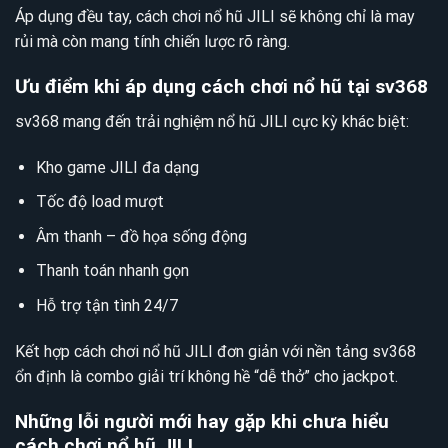
Áp dụng đều tay, cách chơi nổ hũ JILI sẽ không chỉ là may
rủi mà còn mang tính chiến lược rõ ràng.
Ưu điểm khi áp dụng cách chơi nổ hũ tại sv368
sv368 mang đến trải nghiệm nổ hũ JILI cực kỳ khác biệt:
Kho game JILI đa dạng
Tốc độ load mượt
Âm thanh – đồ họa sống động
Thanh toán nhanh gọn
Hỗ trợ tận tình 24/7
Kết hợp cách chơi nổ hũ JILI đơn giản với nền tảng sv368
ổn định là combo giải trí không hề “dễ thở” cho jackpot.
Những lỗi người mới hay gặp khi chưa hiểu
cách chơi nổ hũ JILI