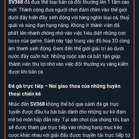
SV368
đã đưa thể loại bắn cá đổi thưởng lên 1 tầm cao
mới. Thành công đưa người chơi đắm chìm vào thế giới
dưới đáy biển đầy sinh động với hàng nghìn loại cá, thuỷ
quái và súng đạn hạng nặng. Không ít thành viên đã
phất lên nhanh chóng nhờ vào việc tiêu diệt những con
boss của game.
Sảnh này tập trung vào đồ hoạ 3D cùng
âm thanh sinh động. Đem đến thế giới giải trí ảo dưới
nước đầy cuốn hút. Những cuộc săn cá bất tận giúp
thành viên thu lợi nhờ vào việc đổi thưởng xu vàng kiếm
được khi bắn cá.
Đá gà trực tiếp – Nơi giao thoa của những huyền
thoại chiến kê
Nhắc đến
SV368
không thể bỏ qua sảnh đá gà trực
tuyến được đầu tư bài bản dành cho những sư kê đam
mê bộ môn hấp dẫn này. Tại sân chơi của chúng tôi, bạn
sẽ được tham gia trực tiếp vào những hạng mục kèo
cược khác nhau với giải đấu được truyền tải trực tiếp từ