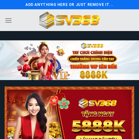
Skip
ADD ANYTHING HERE OR JUST REMOVE IT...
to
content