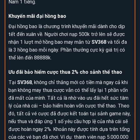
Nam 1 tiếng.
Khuyến mãi đại hồng bao
Đại hồng bao là chương trình khuyến mãi dành cho dịp
tết đến xuân về. Người chơi nạp 500k trở lên sẽ được
nhận 1 lượt mở hồng bao may mắn từ
SV368
và tối đa
là 3 hồng bao mỗi ngày. Phần thưởng cực kỳ giá trị có
thể lên đến 88888k.
Ưu đãi bảo hiểm cược thua 2% cho sảnh thể thao
Tại
SV368
, không chỉ thắng mới có tiền mà ngay cả khi
bạn không may thua cược vẫn có thể lấy lại 1 phần vốn
đã mất của mình. Tất cả là nhờ vào ưu đãi hết sức tâm
lý của nhà cái – bảo hiểm hoàn vốn cược thể thao. Theo
đó, tất cả vé cược đã được kết toán tại sảnh game này,
nếu thua và đáp ứng 1 số yêu cầu hợp lệ của nhà cái sẽ
được hoàn ngay 2%. Khoản này được tính dựa trên tổng
của các vé bạn đã chơi.
Ví dụ: thành viên nạp 5.000.000