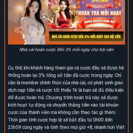
Nhà cái hoàn cược đến 3% mỗi ngày cho hội viên
Cụ thể, khi khách hàng tham gia cá cược đều sẽ được hệ
thống hoàn lại 3% tổng số tiền đã cược trong ngày. Chỉ
cần là member chính thức của nhà cái, có phát sinh giao
dịch nạp tiền và cược tối thiểu 1k là bạn sẽ đủ điều kiện
để được hoàn trả.
Chương trình hoàn trả này sẽ được
kích hoạt tự động và chuyển thẳng tiền vào tài khoản
cược của thành viên mà không cần thao tác gì thêm.
Thời gian tính cược hợp lệ sẽ bắt đầu từ 0h00 đến
23h59 cùng ngày và tính theo múi giờ +8, nhanh hơn Việt