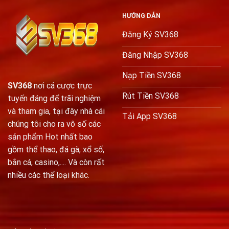
HƯỚNG DẪN
Đăng Ký SV368
Đăng Nhập SV368
Nạp Tiền SV368
SV368
nơi cá cược trực
Rút Tiền SV368
tuyến đáng để trãi nghiệm
và tham gia, tại đây nhà cái
Tải App SV368
chúng tôi cho ra vô số các
sản phẩm Hot nhất bao
gồm thể thao, đá gà, xổ số,
bắn cá, casino,.... Và còn rất
nhiều các thể loại khác.