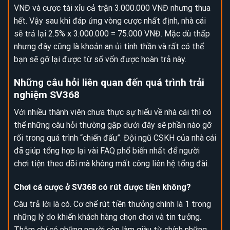
VNĐ và cược tài xỉu cả trận 3.000.000 VNĐ nhưng thua
hết. Vậy sau khi đáp ứng vòng cược nhất định, nhà cái
sẽ trả lại 2.5% x 3.000.000 = 75.000 VNĐ. Mặc dù thấp
nhưng đây cũng là khoản an ủi tinh thần và rất có thể
bạn sẽ gỡ lại được từ số vốn được hoàn trả này.
Những câu hỏi liên quan đến quá trình trải
nghiệm SV368
Với nhiều thành viên chưa thực sự hiểu về nhà cái thì có
thể những câu hỏi thường gặp dưới đây sẽ phần nào gỡ
rối trong quá trình “chiến đấu”. Đội ngũ CSKH của nhà cái
đã giúp tổng hợp lại vài FAQ phổ biến nhất để người
chơi tiện theo dõi mà không mất công liên hệ tổng đài.
Chơi cá cược ở SV368 có rút được tiền không?
Câu trả lời là có. Cơ chế rút tiền thưởng chính là 1 trong
những lý do khiến khách hàng chọn chơi và tin tưởng.
Thậm chí có những người còn làm giàu từ chính những