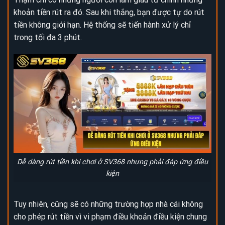
khoản tiền rút ra đó. Sau khi thắng, bạn được tự do rút
tiền không giới hạn. Hệ thống sẽ tiến hành xử lý chỉ
trong tối đa 3 phút.
Dễ dàng rút tiền khi chơi ở SV368 nhưng phải đáp ứng điều
kiện
Tuy nhiên, cũng sẽ có những trường hợp nhà cái không
cho phép rút tiền vì vi phạm điều khoản điều kiện chung