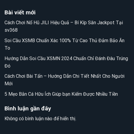
Bài viết mới
Cách Chơi Nổ Hũ JILI Hiệu Quả – Bí Kíp Săn Jackpot Tại
sv368
Soi Cầu XSMB Chuẩn Xác 100% Từ Cao Thủ Đảm Bảo Ăn
To
Hướng Dẫn Soi Cầu XSMN 2024 Chuẩn Chỉ Đánh Đâu Trúng
Đó
Cách Chơi Bài Tấn – Hướng Dẫn Chi Tiết Nhất Cho Người
Mới
5 Mẹo Bắn Cá Hữu Ích Giúp bạn Kiếm Được Nhiều Tiền
Bình luận gần đây
Không có bình luận nào để hiển thị.