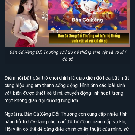
Bắn Cá Xèng Đổi Thưởng sở hữu hệ thống sinh vật và vũ khí
đồ sộ
Điểm nổi bật của trò chơi chính là giao diện đồ họa bắt mắt
cùng hiệu ứng âm thanh sống động. Hình ảnh các loài sinh
vật biển được thiết kế tỉ mỉ, chuyển động linh hoạt trong
một không gian đại dương rộng lớn.
Ngoài ra, Bắn Cá Xèng Đổi Thưởng còn cung cấp nhiều tính
năng hỗ trợ đa dạng như: chế độ tự động, nâng cấp vũ khí,…
Hội viên có thể dễ dàng điều chỉnh chiến thuật của mình, sử