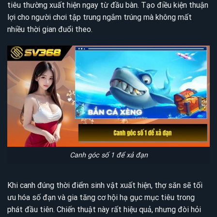
tiêu thường xuất hiện ngay từ đầu bàn. Tạo điều kiện thuận
lợi cho người chơi tập trung ngắm trúng mà không mất
nhiều thời gian đuổi theo.
Canh góc số 1 để xả đạn
Khi canh đúng thời điểm sinh vật xuất hiện, thợ săn sẽ tối
ưu hóa số đạn và gia tăng cơ hội hạ gục mục tiêu trong
phát đầu tiên. Chiến thuật này rất hiệu quả, nhưng đòi hỏi