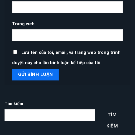
Trang web
Lưu tên của tôi, email, và trang web trong trình
duyệt này cho lần bình luận kế tiếp của tôi.
Tìm kiếm
TÌM
KIẾM