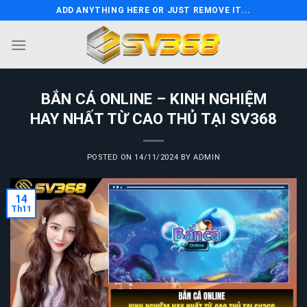
Skip
ADD ANYTHING HERE OR JUST REMOVE IT...
to
content
BẮN CÁ ONLINE – KINH NGHIỆM
HAY NHẤT TỪ CAO THỦ TẠI SV368
POSTED ON
14/11/2024
BY
ADMIN
14
Th11