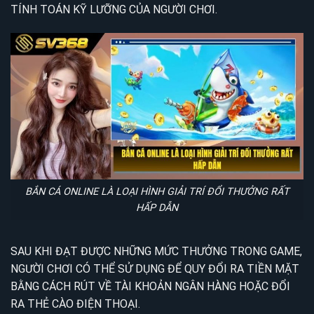
TÍNH TOÁN KỸ LƯỠNG CỦA NGƯỜI CHƠI.
BẮN CÁ ONLINE LÀ LOẠI HÌNH GIẢI TRÍ ĐỔI THƯỞNG RẤT
HẤP DẪN
SAU KHI ĐẠT ĐƯỢC NHỮNG MỨC THƯỞNG TRONG GAME,
NGƯỜI CHƠI CÓ THỂ SỬ DỤNG ĐỂ QUY ĐỔI RA TIỀN MẶT
BẰNG CÁCH RÚT VỀ TÀI KHOẢN NGÂN HÀNG HOẶC ĐỔI
RA THẺ CÀO ĐIỆN THOẠI.