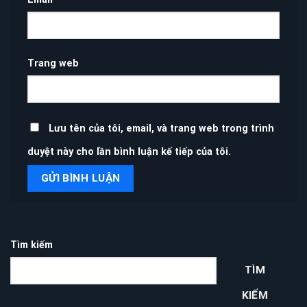
Trang web
Lưu tên của tôi, email, và trang web trong trình
duyệt này cho lần bình luận kế tiếp của tôi.
Tìm kiếm
TÌM
KIẾM