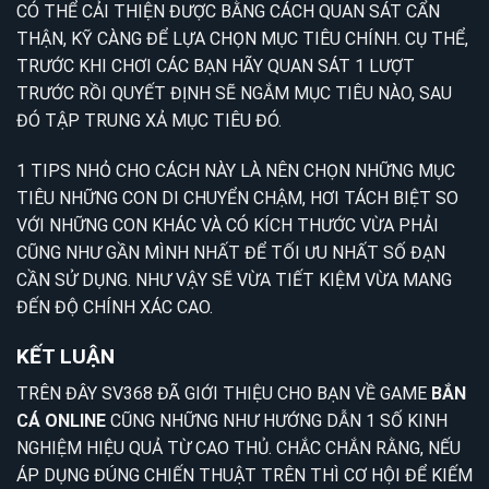
CÓ THỂ CẢI THIỆN ĐƯỢC BẰNG CÁCH QUAN SÁT CẨN
THẬN, KỸ CÀNG ĐỂ LỰA CHỌN MỤC TIÊU CHÍNH. CỤ THỂ,
TRƯỚC KHI CHƠI CÁC BẠN HÃY QUAN SÁT 1 LƯỢT
TRƯỚC RỒI QUYẾT ĐỊNH SẼ NGẮM MỤC TIÊU NÀO, SAU
ĐÓ TẬP TRUNG XẢ MỤC TIÊU ĐÓ.
1 TIPS NHỎ CHO CÁCH NÀY LÀ NÊN CHỌN NHỮNG MỤC
TIÊU NHỮNG CON DI CHUYỂN CHẬM, HƠI TÁCH BIỆT SO
VỚI NHỮNG CON KHÁC VÀ CÓ KÍCH THƯỚC VỪA PHẢI
CŨNG NHƯ GẦN MÌNH NHẤT ĐỂ TỐI ƯU NHẤT SỐ ĐẠN
CẦN SỬ DỤNG. NHƯ VẬY SẼ VỪA TIẾT KIỆM VỪA MANG
ĐẾN ĐỘ CHÍNH XÁC CAO.
KẾT LUẬN
TRÊN ĐÂY SV368 ĐÃ GIỚI THIỆU CHO BẠN VỀ
GAME
BẮN
CÁ ONLINE
CŨNG NHỮNG NHƯ HƯỚNG DẪN 1 SỐ KINH
NGHIỆM HIỆU QUẢ TỪ CAO THỦ. CHẮC CHẮN RẰNG, NẾU
ÁP DỤNG ĐÚNG CHIẾN THUẬT TRÊN THÌ CƠ HỘI ĐỂ KIẾM