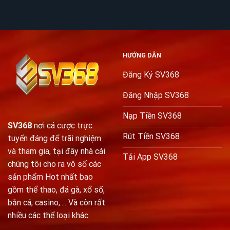
HƯỚNG DẪN
Đăng Ký SV368
Đăng Nhập SV368
Nạp Tiền SV368
SV368
nơi cá cược trực
Rút Tiền SV368
tuyến đáng để trãi nghiệm
và tham gia, tại đây nhà cái
Tải App SV368
chúng tôi cho ra vô số các
sản phẩm Hot nhất bao
gồm thể thao, đá gà, xổ số,
bắn cá, casino,.... Và còn rất
nhiều các thể loại khác.