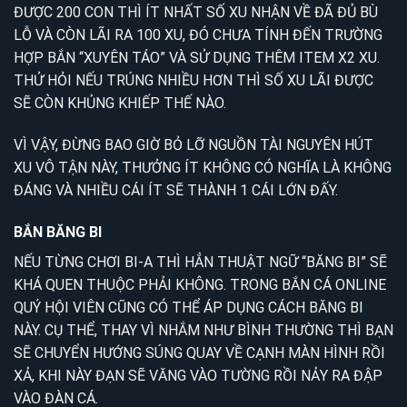
ĐƯỢC 200 CON THÌ ÍT NHẤT SỐ XU NHẬN VỀ ĐÃ ĐỦ BÙ
LỖ VÀ CÒN LÃI RA 100 XU, ĐÓ CHƯA TÍNH ĐẾN TRƯỜNG
HỢP BẮN “XUYÊN TÁO” VÀ SỬ DỤNG THÊM ITEM X2 XU.
THỬ HỎI NẾU TRÚNG NHIỀU HƠN THÌ SỐ XU LÃI ĐƯỢC
SẼ CÒN KHỦNG KHIẾP THẾ NÀO.
VÌ VẬY, ĐỪNG BAO GIỜ BỎ LỠ NGUỒN TÀI NGUYÊN HÚT
XU VÔ TẬN NÀY, THƯỞNG ÍT KHÔNG CÓ NGHĨA LÀ KHÔNG
ĐÁNG VÀ NHIỀU CÁI ÍT SẼ THÀNH 1 CÁI LỚN ĐẤY.
BẮN BĂNG BI
NẾU TỪNG CHƠI BI-A THÌ HẲN THUẬT NGỮ “BĂNG BI” SẼ
KHÁ QUEN THUỘC PHẢI KHÔNG. TRONG BẮN CÁ ONLINE
QUÝ HỘI VIÊN CŨNG CÓ THỂ ÁP DỤNG CÁCH BĂNG BI
NÀY. CỤ THỂ, THAY VÌ NHẮM NHƯ BÌNH THƯỜNG THÌ BẠN
SẼ CHUYỂN HƯỚNG SÚNG QUAY VỀ CẠNH MÀN HÌNH RỒI
XẢ, KHI NÀY ĐẠN SẼ VĂNG VÀO TƯỜNG RỒI NẢY RA ĐẬP
VÀO ĐÀN CÁ.