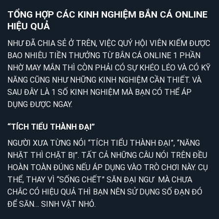
TỔNG HỢP CÁC KINH NGHIỆM BẮN CÁ ONLINE
HIỆU QUẢ
NHƯ ĐÃ CHIA SẺ Ở TRÊN, VIỆC QUÝ HỘI VIÊN KIẾM ĐƯỢC
BAO NHIÊU TIỀN THƯỞNG TỪ BẮN CÁ ONLINE 1 PHẦN
NHỜ MAY MẮN THÌ CÒN PHẢI CÓ SỰ KHÉO LÉO VÀ CÓ KỸ
NĂNG CŨNG NHƯ NHỮNG KINH NGHIỆM CẦN THIẾT. VÀ
SAU ĐÂY LÀ 1 SỐ KINH NGHIỆM MÀ BẠN CÓ THỂ ÁP
DỤNG ĐƯỢC NGAY.
“TÍCH TIỂU THÀNH ĐẠI”
NGƯỜI XƯA TỪNG NÓI “TÍCH TIỂU THÀNH ĐẠI”, “NĂNG
NHẶT THÌ CHẶT BỊ”. TẤT CẢ NHỮNG CÂU NÓI TRÊN ĐỀU
HOÀN TOÀN ĐÚNG NẾU ÁP DỤNG VÀO TRÒ CHƠI NÀY. CỤ
THỂ, THAY VÌ “SỐNG CHẾT” SĂN ĐẠI NGƯ MÀ CHƯA
CHẮC CÓ HIỆU QUẢ THÌ BẠN NÊN SỬ DỤNG SỐ ĐẠN ĐÓ
ĐỂ SĂN… SINH VẬT NHỎ.