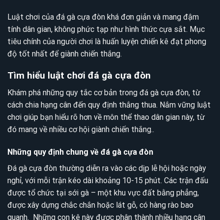
Luật chơi của đá gà cựa đòn khá đơn giản và mang đậm
tính dân gian, không phức tạp như hình thức cựa sắt. Mục
tiêu chính của người chơi là huấn luyện chiến kê đạt phong
độ tốt nhất để giành chiến thắng.
Tìm hiểu luật chơi đá gà cựa đòn
Khám phá những quy tắc cơ bản trong đá gà cựa đòn, từ
cách chia hạng cân đến quy định thắng thua. Nắm vững luật
chơi giúp bạn hiểu rõ hơn về môn thể thao dân gian này, từ
đó mang về nhiều cơ hội giành chiến thắng..
Những quy định chung về đá gà cựa đòn
Đá gà cựa đòn thường diễn ra vào các dịp lễ hội hoặc ngày
nghỉ, với mỗi trận kéo dài khoảng 10-15 phút. Các trận đấu
được tổ chức tại sới gà – một khu vực đất bằng phẳng,
được xây dựng chắc chắn hoặc lát gỗ, có hàng rào bao
quanh. Những con kê này được phân thành nhiều hạng cân