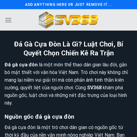
Skip
ADD ANYTHING HERE OR JUST REMOVE IT...
to
content
Đá Gà Cựa Đòn Là Gì? Luật Chơi, Bí
Quyết Chọn Chiến Kê Ra Trận
Đá gà cựa đòn
là một môn thể thao dân gian lâu đời, gắn
bó mật thiết với văn hóa Việt Nam. Trò chơi này không chỉ
mang lại niềm vui giải trí mà còn phản ánh tinh thần kiên
cường, quyết liệt của người chơi. Cùng
SV368
khám phá
nguồn gốc, luật chơi và những nét đặc trưng của loại hình
này.
Nguồn gốc đá gà cựa đòn
Đá gà cựa đòn là một trò chơi dân gian có nguồn gốc từ
thời kỳ đầu của nền văn minh nông nghiệp Việt Nam. Ban