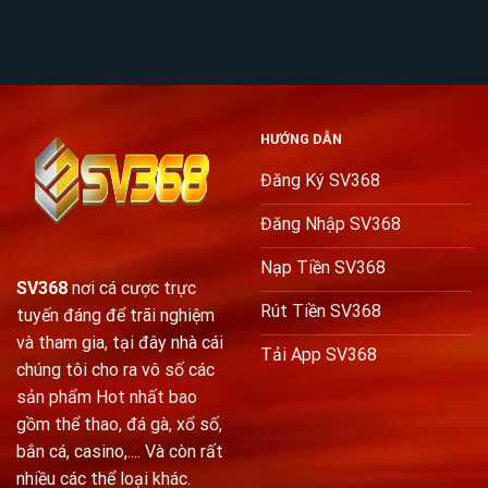
HƯỚNG DẪN
Đăng Ký SV368
Đăng Nhập SV368
Nạp Tiền SV368
SV368
nơi cá cược trực
Rút Tiền SV368
tuyến đáng để trãi nghiệm
và tham gia, tại đây nhà cái
Tải App SV368
chúng tôi cho ra vô số các
sản phẩm Hot nhất bao
gồm thể thao, đá gà, xổ số,
bắn cá, casino,.... Và còn rất
nhiều các thể loại khác.