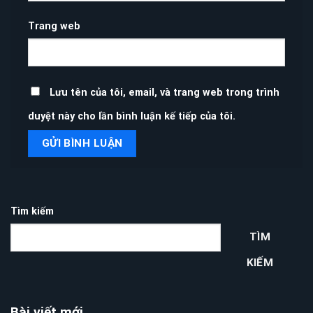
Trang web
Lưu tên của tôi, email, và trang web trong trình
duyệt này cho lần bình luận kế tiếp của tôi.
Tìm kiếm
TÌM
KIẾM
Bài viết mới