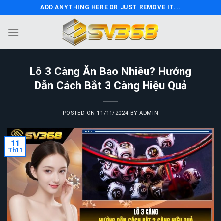
Skip
ADD ANYTHING HERE OR JUST REMOVE IT...
to
content
Lô 3 Càng Ăn Bao Nhiêu? Hướng
Dẫn Cách Bắt 3 Càng Hiệu Quả
POSTED ON
11/11/2024
BY
ADMIN
11
Th11