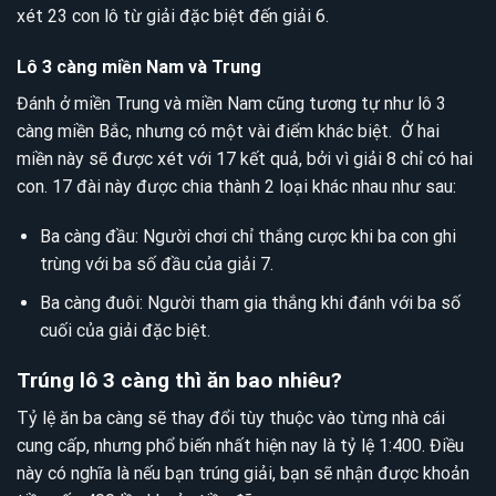
xét 23 con lô từ giải đặc biệt đến giải 6.
Lô 3 càng miền Nam và Trung
Đánh ở miền Trung và miền Nam cũng tương tự như lô 3
càng miền Bắc, nhưng có một vài điểm khác biệt. Ở hai
miền này sẽ được xét với 17 kết quả, bởi vì giải 8 chỉ có hai
con. 17 đài này được chia thành 2 loại khác nhau như sau:
Ba càng đầu: Người chơi chỉ thắng cược khi ba con ghi
trùng với ba số đầu của giải 7.
Ba càng đuôi: Người tham gia thắng khi đánh với ba số
cuối của giải đặc biệt.
Trúng lô 3 càng thì ăn bao nhiêu?
Tỷ lệ ăn ba càng sẽ thay đổi tùy thuộc vào từng nhà cái
cung cấp, nhưng phổ biến nhất hiện nay là tỷ lệ 1:400. Điều
này có nghĩa là nếu bạn trúng giải, bạn sẽ nhận được khoản