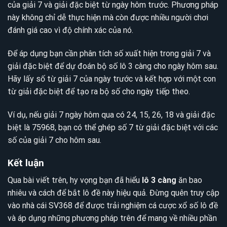
của giải 7 và giải đặc biệt từ ngày hôm trước. Phương pháp
này không chỉ dễ thực hiện mà còn được nhiều người chơi
đánh giá cao vì độ chính xác của nó.
Để áp dụng bạn cần phân tích số xuất hiện trong giải 7 và
giải đặc biệt để dự đoán bộ số lô 3 càng cho ngày hôm sau.
Hãy lấy số từ giải 7 của ngày trước và kết hợp với một con
từ giải đặc biệt để tạo ra bộ số cho ngày tiếp theo.
Ví dụ, nếu giải 7 ngày hôm qua có 24, 15, 26, 18 và giải đặc
biệt là 75968, bạn có thể ghép số 7 từ giải đặc biệt với các
số của giải 7 cho hôm sau.
Kết luận
Qua bài viết trên, hy vọng bạn đã hiểu
lô 3 càng
ăn bao
nhiêu và cách để bắt lô đề này hiệu quả. Đừng quên truy cập
vào nhà cái SV368 để được trải nghiệm cá cược xổ số lô đề
và áp dụng những phương pháp trên để mang về nhiều phần