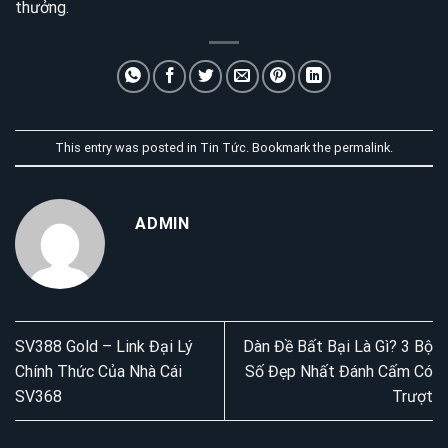
thưởng.
This entry was posted in
Tin Tức
. Bookmark the
permalink
.
ADMIN
SV388 Gold – Link Đại Lý
Dàn Đề Bất Bại Là Gì? 3 Bộ
Chính Thức Của Nhà Cái
Số Đẹp Nhất Đánh Cấm Có
SV368
Trượt