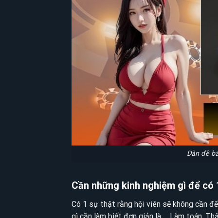
Dàn đề bấ
Cần những kinh nghiệm gì để có 
Có 1 sự thật rằng hội viên sẽ không cần đế
gì cần làm biết đơn giản là … Làm toán. Th