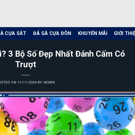
GÀ CỰA SẮT
ĐÁ GÀ CỰA ĐÒN
KHUYẾN MÃI
GIỚI THI
Gì? 3 Bộ Số Đẹp Nhất Đánh Cấm Có
Trượt
OSTED ON
11/11/2024
BY
ADMIN