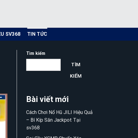
ỆU SV368
TIN TỨC
Tìm kiếm
TÌM
KIẾM
Bài viết mới
Cách Chơi Nổ Hũ JILI Hiệu Quả
– Bí Kíp Săn Jackpot Tại
sv368