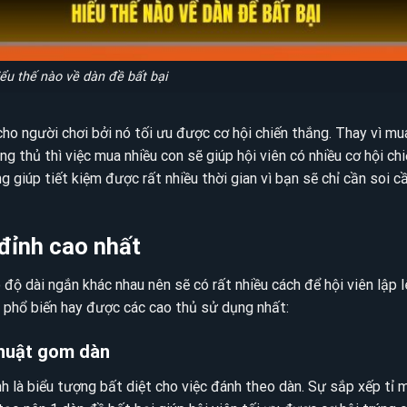
ểu thế nào về dàn đề bất bại
cho người chơi bởi nó tối ưu được cơ hội chiến thắng. Thay vì mu
 thủ thì việc mua nhiều con sẽ giúp hội viên có nhiều cơ hội chi
 giúp tiết kiệm được rất nhiều thời gian vì bạn sẽ chỉ cần soi c
đỉnh cao nhất
độ dài ngắn khác nhau nên sẽ có rất nhiều cách để hội viên lập l
ỗi phổ biến hay được các cao thủ sử dụng nhất:
thuật gom dàn
nh là biểu tượng bất diệt cho việc đánh theo dàn. Sự sắp xếp tỉ 