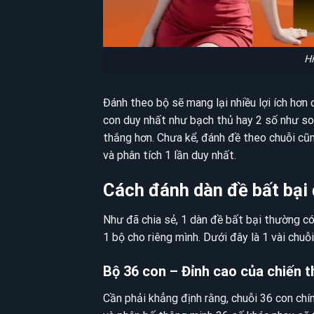
Hi
Đánh theo bộ sẽ mang lại nhiều lợi ích hơn 
con duy nhất như bạch thủ hay 2 số như song
thắng hơn. Chưa kể, đánh đề theo chuỗi cũng
và phân tích 1 lần duy nhất.
Cách đánh dàn đề bất bại 
Như đã chia sẻ, 1 dàn đề bất bại thường có 
1 bộ cho riêng mình. Dưới đây là 1 vài chu
Bộ 36 con – Đỉnh cao của chiến 
Cần phải khẳng định rằng, chuỗi 36 con chí