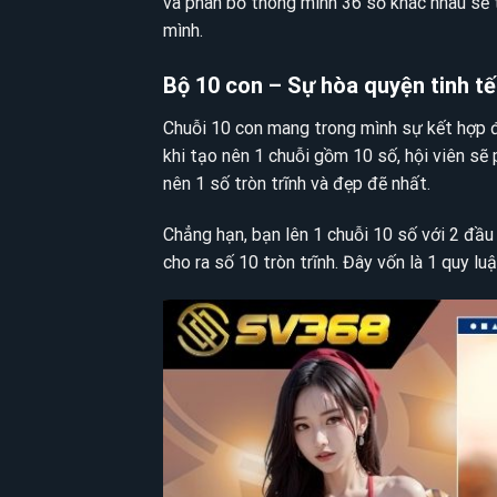
và phân bố thông minh 36 số khác nhau sẽ t
mình.
Bộ 10 con – Sự hòa quyện tinh tế
Chuỗi 10 con mang trong mình sự kết hợp đ
khi tạo nên 1 chuỗi gồm 10 số, hội viên sẽ 
nên 1 số tròn trĩnh và đẹp đẽ nhất.
Chẳng hạn, bạn lên 1 chuỗi 10 số với 2 đầu v
cho ra số 10 tròn trĩnh. Đây vốn là 1 quy lu