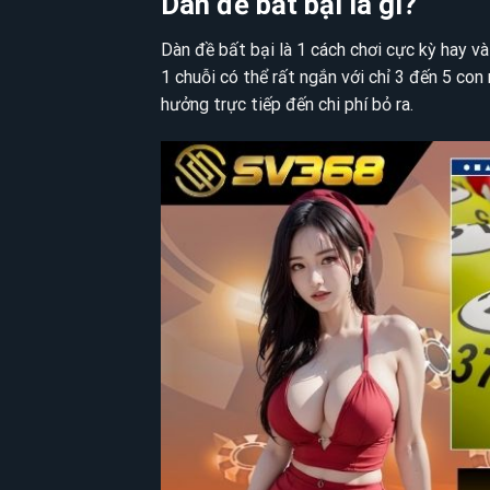
Dàn đề bất bại là gì?
Dàn đề bất bại là 1 cách chơi cực kỳ hay và
1 chuỗi có thể rất ngắn với chỉ 3 đến 5 co
hưởng trực tiếp đến chi phí bỏ ra.