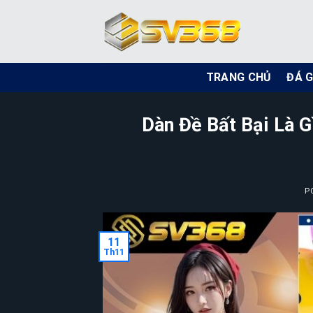
Skip
to
content
TRANG CHỦ
ĐÁ 
Dàn Đề Bất Bại Là 
P
11
Th11