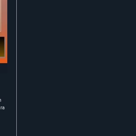
h
 ra