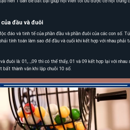
ạo nên 1 dàn đề bất bại giúp hội viên tối ưu được cơ hội trúng 
 của đầu và đuôi
ộc đáo và tinh tế của phần đầu và phần đuôi của các con số. T
phải tính toán làm sao để đầu và cuối khi kết hợp với nhau phải 
à đuôi là: 01,…,09 thì có thể thấy, 01 và 09 kết hợp lại với nhau 
ật bất thành văn khi lập chuỗi 10 số.