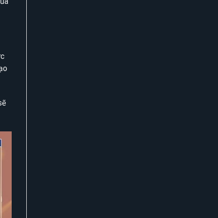
của
ức
tạo
sẽ