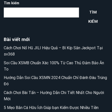
Tìm kiếm
TÌM
KIẾM
Bài viết mới
Cách Chơi Nổ Hũ JILI Hiệu Quả – Bí Kíp Săn Jackpot Tại
sv368
Soi Cầu XSMB Chuẩn Xác 100% Từ Cao Thủ Đảm Bảo Ăn
To
Hướng Dẫn Soi Cầu XSMN 2024 Chuẩn Chỉ Đánh Đâu Trúng
Đó
Cách Chơi Bài Tấn – Hướng Dẫn Chi Tiết Nhất Cho Người
Mới
5 Mẹo Bắn Cá Hữu Ích Giúp bạn Kiếm Được Nhiều Tiền