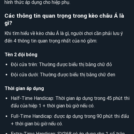
hình thức áp dụng cho hiệp phụ.
Các thông tin quan trọng trong kèo châu Á là
gì?
Khi tìm hiểu về kèo châu Á là gì, người chơi cần phải lưu ý
đến 4 thông tin quan trọng nhất của nó gồm:
Tên 2 đội bóng
Đội cửa trên: Thường được biểu thị bằng chữ đỏ
Đội cửa dưới: Thường được biểu thị bằng chữ đen
Thời gian áp dụng
Half-Time Handicap: Thời gian áp dụng trong 45 phút thi
đấu của hiệp 1 + thời gian bù giờ nếu có.
Full-Time Handicap: được áp dụng trong 90 phút thi đấu
+ thời gian bù giờ nếu có.
Extra-Time Handicap: SV368 có áp dụng cho 1 số trận