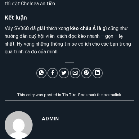
thì đặt Chelsea ăn tiền.
Kết luận
Vậy SV368 đã giải thích xong
kèo châu Á là gì
cũng như
hướng dẫn quý hội viên cách đọc kèo nhanh – gọn – lẹ
nhất. Hy vọng những thông tin se có ích cho các bạn trong
quá trình cá độ của mình.
This entry was posted in
Tin Tức
. Bookmark the
permalink
.
ADMIN