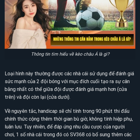
Thông tin tìm hiểu về kèo châu Á là gì?
Loại hình này thường được các nhà cái sử dụng để đánh giá
sức mạnh của 2 đội bóng với mục đích cuối tạo ra sự cân
bằng nhất có thể giữa đội được đánh giá mạnh hơn (cửa
trên) và đội còn lại (cửa dưới).
Về nguyên tắc, handicap sẽ chỉ tính trong 90 phút thi đấu
chính thức cộng thêm thời gian bù giờ, không tính hiệp phụ,
luân lưu. Tuy nhiên, để đáp ứng nhu cầu cược của người
chơi, 1 số nhà cái trong đó có SV368 có bổ sung thêm các