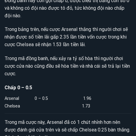
Đồng banh hay còn gọi chấp 0, được biểu thị bằng con số 0
và không có đội nào được tô đỏ, tức không đội nào chấp
đội nào.
Trong bảng trên, nếu cược Arsenal thắng thì người chơi sẽ
nhận được số tiền lãi gấp 2.35 lần tiền vốn cược trong khi
cược Chelsea sẽ nhận 1.53 lần tiền lãi.
Trong mã đồng banh, nếu xảy ra tỷ số hòa thì người chơi
cược cửa nào cũng đều sẽ hòa tiền và nhà cái sẽ trả lại tiền
cược.
Chấp 0 – 0.5
Arsenal
0 – 0.5 1.96
Chelsea
1.73
Trong mã cược này, Arsenal đã có 1 chút nhỉnh hơn nên
được đánh giá cửa trên và sẽ chấp Chelsea 0.25 bàn thắng.