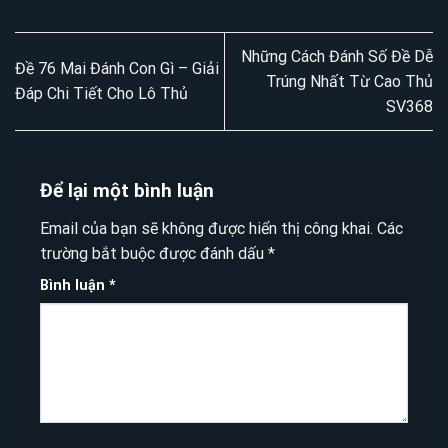
Những Cách Đánh Số Đề Dễ
Đề 76 Mai Đánh Con Gì – Giải
Trúng Nhất Từ Cao Thủ
Đáp Chi Tiết Cho Lô Thủ
SV368
Để lại một bình luận
Email của bạn sẽ không được hiển thị công khai.
Các
trường bắt buộc được đánh dấu
*
Bình luận
*