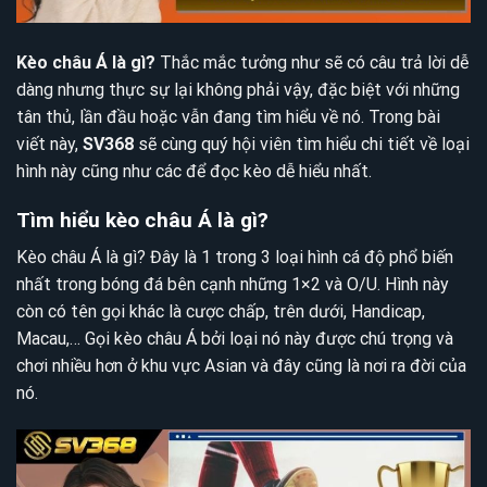
Kèo châu Á là gì?
Thắc mắc tưởng như sẽ có câu trả lời dễ
dàng nhưng thực sự lại không phải vậy, đặc biệt với những
tân thủ, lần đầu hoặc vẫn đang tìm hiểu về nó. Trong bài
viết này,
SV368
sẽ cùng quý hội viên tìm hiểu chi tiết về loại
hình này cũng như các để đọc kèo dễ hiểu nhất.
Tìm hiểu kèo châu Á là gì?
Kèo châu Á là gì? Đây là 1 trong 3 loại hình cá độ phổ biến
nhất trong bóng đá bên cạnh những 1×2 và O/U. Hình này
còn có tên gọi khác là cược chấp, trên dưới, Handicap,
Macau,… Gọi kèo châu Á bởi loại nó này được chú trọng và
chơi nhiều hơn ở khu vực Asian và đây cũng là nơi ra đời của
nó.