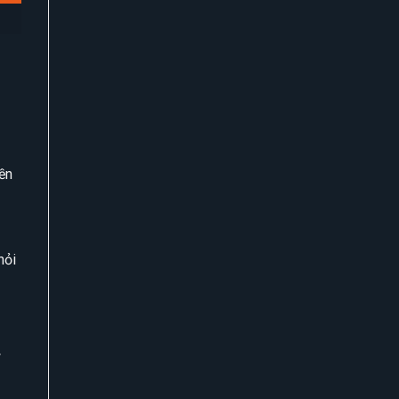
ền
hỏi