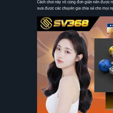
Cách chơi này vô cùng đơn giản nên được nh
xưa được các chuyên gia chia sẻ cho mọi n