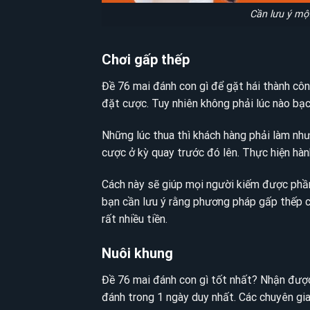
Cần lưu ý một
Chơi gấp thếp
Đề 76 mai đánh con gì để gặt hái thành c
đặt cược. Tuy nhiên không phải lúc nào bạ
Những lúc thua thì khách hàng phải làm như
cược ở kỳ quay trước đó lên. Thực hiện hàn
Cách này sẽ giúp mọi người kiếm được phần 
bạn cần lưu ý rằng phương pháp gấp thếp chỉ
rất nhiều tiền.
Nuôi khung
Đề 76 mai đánh con gì tốt nhất? Nhận đượ
đánh trong 1 ngày duy nhất. Các chuyên gia