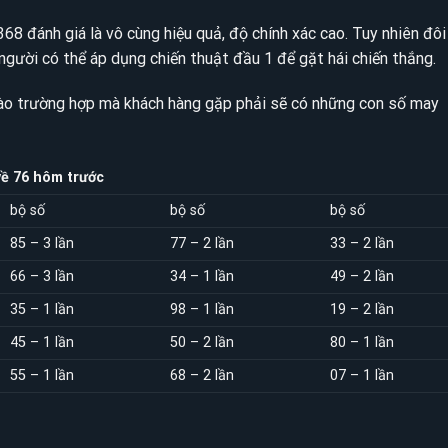
 đánh giá là vô cùng hiệu quả, độ chính xác cao. Tuy nhiên đôi
người có thể áp dụng chiến thuật đầu 1 để gặt hái chiến thắng.
vào trường hợp mà khách hàng gặp phải sẽ có những con số may
về 76 hôm trước
bộ số
bộ số
bộ số
85 – 3 lần
77 – 2 lần
33 – 2 lần
66 – 3 lần
34 – 1 lần
49 – 2 lần
35 – 1 lần
98 – 1 lần
19 – 2 lần
45 – 1 lần
50 – 2 lần
80 – 1 lần
55 – 1 lần
68 – 2 lần
07 – 1 lần