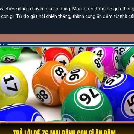
 và được nhiều chuyên gia áp dụng. Mọi người đừng bỏ qua thôn
h con gì. Từ đó gặt hái chiến thắng, thành công ăn đậm từ nhà cá