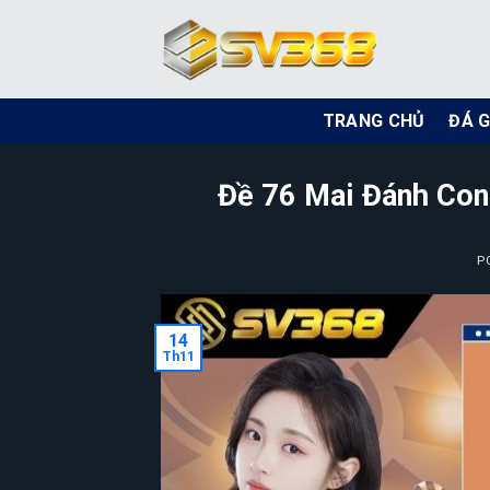
Skip
to
content
TRANG CHỦ
ĐÁ 
Đề 76 Mai Đánh Con 
P
14
Th11