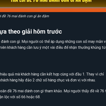
ời đề 76 mai đánh con gì ăn đậm
ựa theo giải hôm trước
 đánh con gì. Mọi người có thể áp dụng những con số may mắn 
 nhiên khách hàng cần lưu ý một vài điều để nhận thưởng khủng từ
hiệu quả mà khách hàng cần kết hợp cùng với đầu 1. Thay vì chỉ
khách hàng hãy đảo 2 chữ số hàng chục và đơn vị với nhau.
hoăn đề 76 mai đánh con gì tham khảo. Mọi người thấy đề về 76 
n lộc với số 66 hoặc 68.