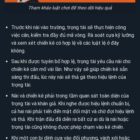
Tham khảo luật chơi để theo dõi hiệu quả
Trước khi nài vào trường, trọng tài sẽ thực hiện công
việc cân, kiểm tra đầy đủ mã vòng. Rà soát cựa kỹ lưỡng
và xem xét chiến kê có hợp lệ về các luật lệ ở đây
không.
Sau khi được tuyên bố hợp lệ, trọng tài yêu cầu nài cho
chiến kê cắn mổ vài lần. Như vậy sẽ giúp chiến kê sẵn
sàng thi đấu, lúc này nài sẽ thả gà theo hiệu lệnh của
trọng tài.
Nài và chiến kê phải trong tầm quan sát toàn diện của
trọng tài và khán giả. Khi nghe được hiệu lệnh chuẩn bị,
cả hai nài phải tiến đến mặt đối mặt và chờ đợi hiệu lệnh
và thả. Khi trận đấu đã diễn ra bất cứ ai dù là nài hoặc
trọng tài cũng không được phép chạm vào kê chiến.
Khi một con bị dính cựa vào đối phương, vách xới hoặc