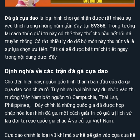
Đá gà cựa dao
là loại hình chọi gà nhận được rất nhiều sự
yêu thích trong những năm gần đây tại
SV368
. Trong tương
lai cách thức giải trí này có thể thay thế cho hầu hết lối đá
truyền thống. Có rất nhiều lý do để bộ môn này thu hút và là
sự lựa chọn ưu tiên. Tất cả sẽ được bật mí chi tiết ngay
trong nội dung dưới đây.
Định nghĩa về các trận đá gà cựa dao
Cho đến hiện nay, nguồn gốc hình thành ban đầu của đá gà
cựa dao còn chưa rõ. Tuy nhiên loại hình này du nhập vào thị
trường Việt Nam bắt nguồn từ Campuchia, Thái Lan,
Philippines,… Đây chính là những quốc gia đã được hợp
pháp hóa loại hình đá gà, một cách giải trí có giá trị lịch sử
lâu đời tại các quốc gia châu Á và cả tại Việt Nam.
Cựa dao chính là loại vũ khí mà sư kê sẽ gắn vào cựa của kê