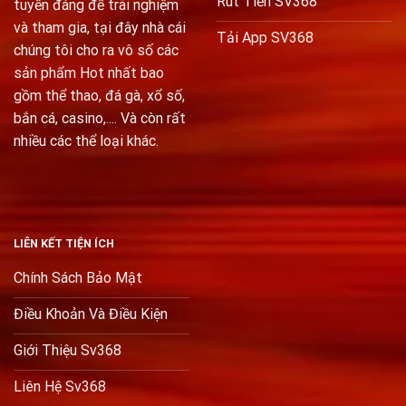
Rút Tiền SV368
tuyến đáng để trãi nghiệm
và tham gia, tại đây nhà cái
Tải App SV368
chúng tôi cho ra vô số các
sản phẩm Hot nhất bao
gồm thể thao, đá gà, xổ số,
bắn cá, casino,.... Và còn rất
nhiều các thể loại khác.
LIÊN KẾT TIỆN ÍCH
Chính Sách Bảo Mật
Điều Khoản Và Điều Kiện
Giới Thiệu Sv368
Liên Hệ Sv368