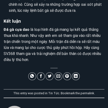
chính nó. Cũng sẽ xảy ra những trường hợp sai sót phát
sinh, lúc này lệnh bắt gà sẽ được đưa ra.
Kết luận
Đá gà cựa dao
là loại hình đá gà mang lại kết quả thắng
thua khá nhanh. Như vậy anh em sẽ tham gia vào rất nhiều
trận chiến trong một ngày. Mỗi trận đá diễn ra sẽ rất máu
lửa và mang lại cho cược thủ giây phút hồi hộp. Hãy cùng
SV368 tham gia và trải nghiệm để bản thân có được nhiều
điều lý thú hơn.
This entry was posted in
Tin Tức
. Bookmark the
permalink
.