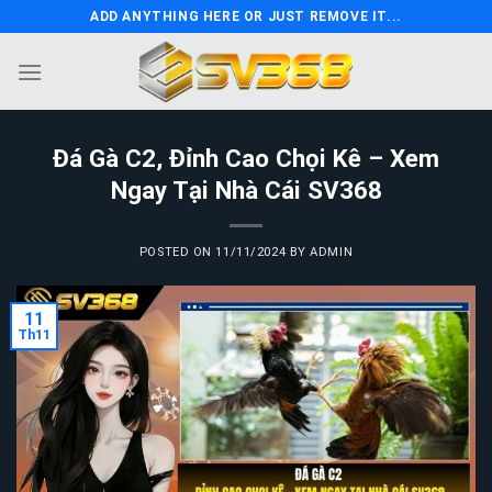
Skip
ADD ANYTHING HERE OR JUST REMOVE IT...
to
content
Đá Gà C2, Đỉnh Cao Chọi Kê – Xem
Ngay Tại Nhà Cái SV368
POSTED ON
11/11/2024
BY
ADMIN
11
Th11