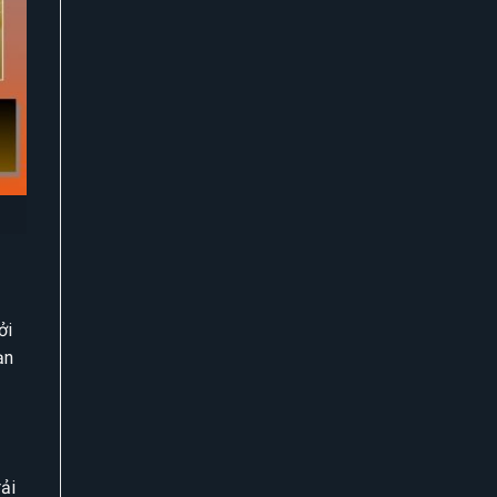
ởi
ạn
ải