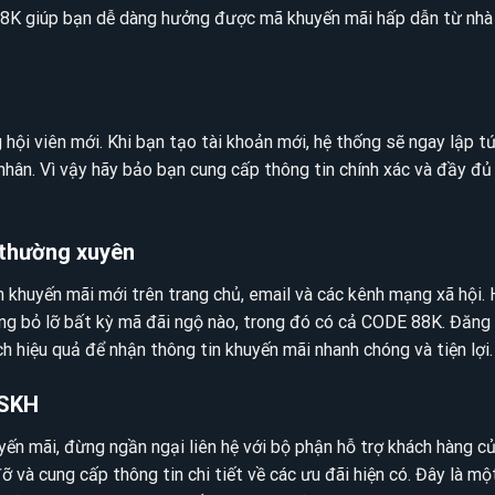
88K giúp bạn dễ dàng hưởng được mã khuyến mãi hấp dẫn từ nhà
ội viên mới. Khi bạn tạo tài khoản mới, hệ thống sẽ ngay lập t
nhân. Vì vậy hãy bảo bạn cung cấp thông tin chính xác và đầy đủ
 thường xuyên
khuyến mãi mới trên trang chủ, email và các kênh mạng xã hội.
ng bỏ lỡ bất kỳ mã đãi ngộ nào, trong đó có cả CODE 88K. Đăng
h hiệu quả để nhận thông tin khuyến mãi nhanh chóng và tiện lợi.
CSKH
ến mãi, đừng ngần ngại liên hệ với bộ phận hỗ trợ khách hàng c
 và cung cấp thông tin chi tiết về các ưu đãi hiện có. Đây là mộ