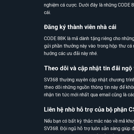
nghiệm cá cược. Dưới đây là những CODE 
cái.
Đăng ký thành viên nhà cái
CODE 88K là mã dành tặng riêng cho những h
gửi phần thưởng này vào trong hộp thư cá 
hưởng các ưu đãi này nhé.
Theo dõi và cập nhật tin đãi ngộ
SV368 thường xuyên cập nhật chương trình 
theo dõi những nguồn thông tin này để khô
nhận tin tức mới nhất qua email cũng là các
Liên hệ nhờ hỗ trợ của bộ phận 
Nếu bạn có bất kỳ thắc mắc nào về mã khuy
SV368. Đội ngũ hỗ trợ luôn sẵn sàng giúp đỡ