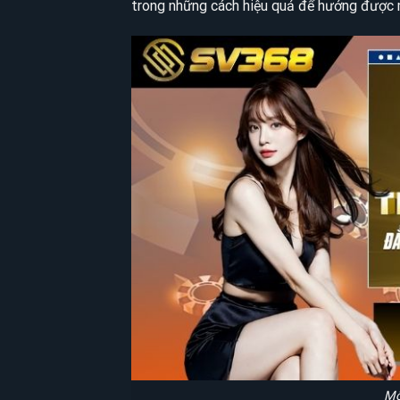
trong những cách hiệu quả để hưởng được m
Mộ