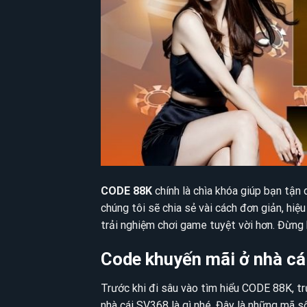
CODE 88K
chính là chìa khóa giúp bạn tận 
chúng tôi sẽ chia sẻ vài cách đơn giản, hi
trải nghiệm chơi game tuyệt vời hơn. Đừng 
Code khuyến mãi ở nhà cá
Trước khi đi sâu vào tìm hiểu CODE 88K, tr
nhà cái SV368 là gì nhé. Đây là những mã 