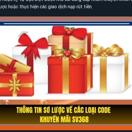
ược hoặc thực hiện các giao dịch nạp rút tiền.